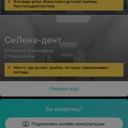
Все виды услуг. Взрослый и детский приёмы.
Рентгенодиагностика
СеЛена-дент
6.7 км • ул. Кижеватова
Стоматология
Место, где делают улыбки, которые завораживают
взгляды
Показать ещё
Вы владелец?
Подключить онлайн-консультации