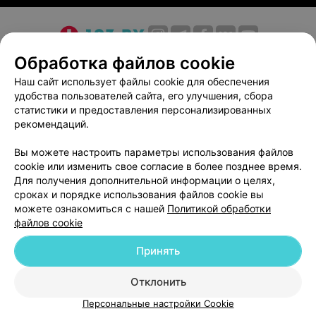
О проекте
Новости проекта
Размещение рекламы
Обработка файлов cookie
Медицинский маркетинг
Публичный договор
Наш сайт использует файлы cookie для обеспечения
удобства пользователей сайта, его улучшения, сбора
Пользовательское соглашение
Способы оплаты
статистики и предоставления персонализированных
Вакансии
Партнеры
рекомендаций.
Написать руководителю 103.by
Вы можете настроить параметры использования файлов
Написать в поддержку
cookie или изменить свое согласие в более позднее время.
Персональные настройки cookie
Для получения дополнительной информации о целях,
сроках и порядке использования файлов cookie вы
Обработка персональных данных
можете ознакомиться с нашей
Политикой обработки
файлов cookie
Принять
Отклонить
ВЫ ВЛАДЕЛЕЦ?
© 2026 ООО «Артокс Лаб», УНП 191700409
| 220012, Республика Беларусь,
Персональные настройки Cookie
г. Минск, улица Толбухина, 2, пом. 16 | help@103.by